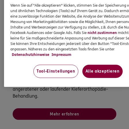
Wenn Sie auf "Alle akzeptieren" klicken, stimmen Sie der Speicherung 
und ähnlichen Technologien (Tools) auf Ihrem Gerät zu. Dadurch ermö
eine zuverlässige Funktion der Website, die Analyse der Websitenutzun
Messung von Marketingaktivitäten sowie die Möglichkeit, Ihnen persona
Inhalte und Werbeanzeigen zur Verfügung zu stellen, z.B. durch die N
Facebook Audiences oder Google Ads. Falls Sie
nicht zustimmen
möchten
keine für Sie maßgeschneiderte Anpassung und Werbung auf dieser Se
Sie können Ihre Entscheidungen jederzeit über den Button "Tool-Eins
anpassen. Näheres zu den eingesetzten Tools finden Sie unter
Kieferorthopädie Sofortschutz für Kinder
Datenschutzhinweise
Impressum
Einzigartiger Schutz mit Sofortleistung für Kinder
Tool-Einstellungen
Alle akzeptieren
Für die Zahngesundheit Ihrer Kinder und nur bei
uns: Sie erhalten Sofortleistungen bei bereits
angeratener oder laufender Kieferorthopädie-
Behandlung.
Mehr erfahren