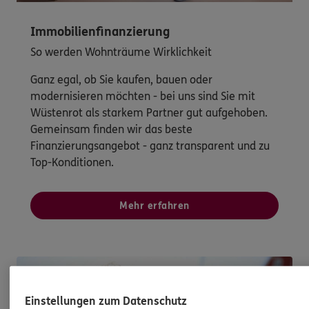
Immobilienfinanzierung
So werden Wohnträume Wirklichkeit
Ganz egal, ob Sie kaufen, bauen oder
modernisieren möchten - bei uns sind Sie mit
Wüstenrot als starkem Partner gut aufgehoben.
Gemeinsam finden wir das beste
Finanzierungsangebot - ganz transparent und zu
Top-Konditionen.
Mehr erfahren
Einstellungen zum Datenschutz