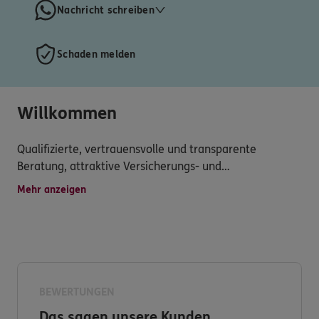
Nachricht schreiben
Schaden melden
Willkommen
Qualifizierte, vertrauensvolle und transparente
Beratung, attraktive Versicherungs- und
Finanzdienstleistungsprodukte,persönliche Betreuung,
Mehr anzeigen
Erreichbarkeit auch am Wochenende, schnelle
Schadenregulierung und vielseitiger Service werden bei
mir groß geschrieben.
Versichern heißt verstehen! Deshalb entwickeln wir
unser Angebot für Sie immer weiter.
BEWERTUNGEN
Das sagen unsere Kunden