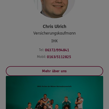
Chris
Ulrich
Versicherungskaufmann
IHK
Tel:
06372/994841
Mobil:
0163/5112825
Mehr über uns