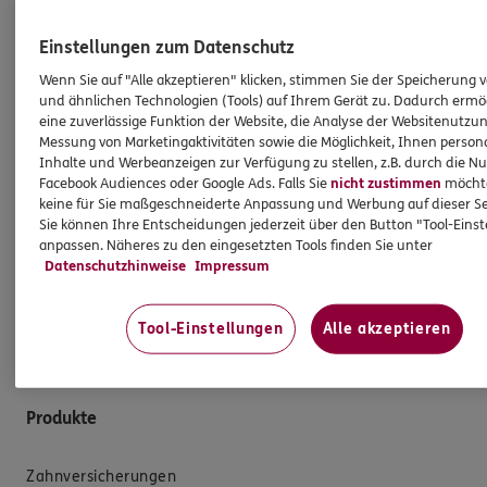
HINWEIS
Wichtiges aus dem Vermittlerrecht
Einstellungen zum Datenschutz
Wenn Sie auf "Alle akzeptieren" klicken, stimmen Sie der Speicherung 
und ähnlichen Technologien (Tools) auf Ihrem Gerät zu. Dadurch ermö
Ich bin verpflichtet, Ihnen Auskünfte zu meiner
eine zuverlässige Funktion der Website, die Analyse der Websitenutzun
Person zu geben. Sowohl Ihr Schutz als Verbraucher
Messung von Marketingaktivitäten sowie die Möglichkeit, Ihnen persona
sowie auch gesetzliche Regelungen halten mich
Inhalte und Werbeanzeigen zur Verfügung zu stellen, z.B. durch die N
dazu an. Ich biete Beratung an, für die
Facebook Audiences oder Google Ads. Falls Sie
nicht zustimmen
möchten
keine für Sie maßgeschneiderte Anpassung und Werbung auf dieser Se
Versicherungsvermittlung erhalte ich Provision,
Sie können Ihre Entscheidungen jederzeit über den Button "Tool-Eins
ferner sonstige Zuwendungen.
anpassen. Näheres zu den eingesetzten Tools finden Sie unter
Datenschutzhinweise
Impressum
Mehr Informationen
Tool-Einstellungen
Alle akzeptieren
Produkte
Zahnversicherungen