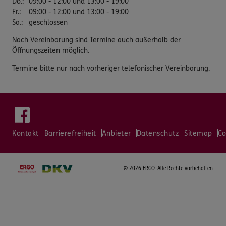
Do.
:
09:00 - 12:00 und 13:00 - 19:00
Fr.
:
09:00 - 12:00 und 13:00 - 19:00
Sa.
:
geschlossen
Nach Vereinbarung sind Termine auch außerhalb der
Öffnungszeiten möglich.
Termine bitte nur nach vorheriger telefonischer Vereinbarung.
Kontakt
Barrierefreiheit
Anbieter
Datenschutz
Sitemap
Co
©
2026 ERGO. Alle Rechte vorbehalten.